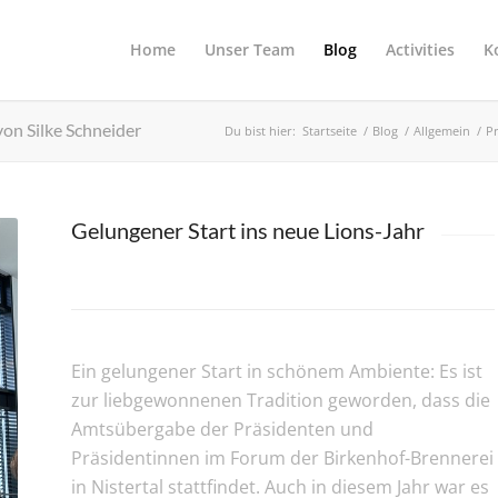
Home
Unser Team
Blog
Activities
K
on Silke Schneider
Du bist hier:
Startseite
/
Blog
/
Allgemein
/
P
Gelungener Start ins neue Lions-Jahr
Ein gelungener Start in schönem Ambiente: Es ist
zur liebgewonnenen Tradition geworden, dass die
Amtsübergabe der Präsidenten und
Präsidentinnen im Forum der Birkenhof-Brennerei
in Nistertal stattfindet. Auch in diesem Jahr war es