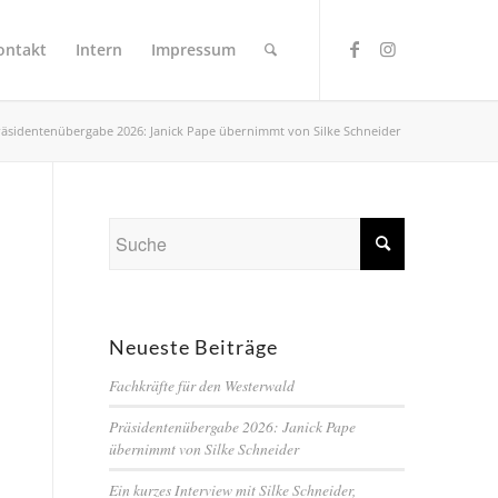
ontakt
Intern
Impressum
räsidentenübergabe 2026: Janick Pape übernimmt von Silke Schneider
Neueste Beiträge
Fachkräfte für den Westerwald
Präsidentenübergabe 2026: Janick Pape
übernimmt von Silke Schneider
Ein kurzes Interview mit Silke Schneider,