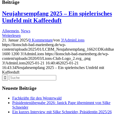
Beiträge
Neujahrsempfang 2025 – Ein spielerisches
Umfeld mit Kaffeeduft
Allgemein
,
News
Weiterlesen
21. Januar 2025
/
0 Kommentare
/
von
3!AdminLions
https://lionsclub-bad-marienberg.de/wp-
content/uploads/2025/01/LCBM_Neujahrsempfang_1662©DKohlhas
1600
1200
3!AdminLions
https://lionsclub-bad-marienberg.de/wp-
content/uploads/2020/03/Lions-Club-Logo_2.svg_.png
3!AdminLions
2025-01-21 16:40:46
2025-01-21
16:43:34
Neujahrsempfang 2025 – Ein spielerisches Umfeld mit
Kaffeeduft
Neueste Beiträge
Fachkräfte für den Westerwald
Präsidentenübergabe 2026: Janick Pape übernimmt von Silke
Schneider
Ein kurzes Interview mit Silke Schneider, Präsidentin 2025/26