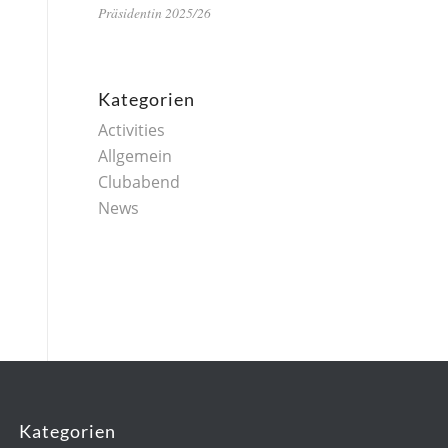
Präsidentin 2025/26
Kategorien
Activities
Allgemein
Clubabend
News
Klicke hier, um Marketing-Cookies zu
akzeptieren und diesen Inhalt zu
aktivieren
Kategorien