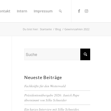
ontakt
Intern
Impressum
Du bist hier:
Startseite
/
Blog
/
Gewinnzahlen 2022
Neueste Beiträge
Fachkräfte für den Westerwald
Präsidentenübergabe 2026: Janick Pape
übernimmt von Silke Schneider
Ein kurzes Interview mit Silke Schneider,