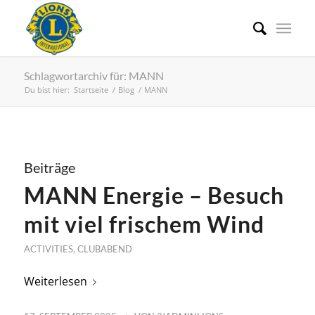
Schlagwortarchiv für: MANN
Du bist hier:
Startseite
/
Blog
/
MANN
Beiträge
MANN Energie – Besuch
mit viel frischem Wind
ACTIVITIES
,
CLUBABEND
Weiterlesen