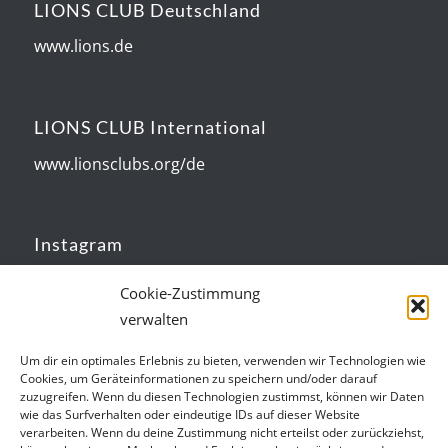
LIONS CLUB Deutschland
www.lions.de
LIONS CLUB International
www.lionsclubs.org/de
Instagram
Lions Club Bad Marienberg
Cookie-Zustimmung
verwalten
Um dir ein optimales Erlebnis zu bieten, verwenden wir Technologien wie
Cookies, um Geräteinformationen zu speichern und/oder darauf
zuzugreifen. Wenn du diesen Technologien zustimmst, können wir Daten
Kategorien
wie das Surfverhalten oder eindeutige IDs auf dieser Website
verarbeiten. Wenn du deine Zustimmung nicht erteilst oder zurückziehst,
Activities