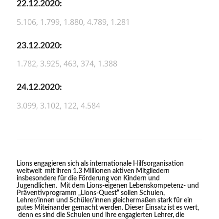
22.12.2020:
5.106, 1.799, 1.880, 4.789, 1.281
23.12.2020:
1.782, 3.925, 463, 374, 1.388
24.12.2020:
3.099, 3.102, 122, 4.584
Lions engagieren sich als internationale Hilfsorganisation
weltweit mit ihren 1.3 Millionen aktiven Mitgliedern
insbesondere für die Förderung von Kindern und
Jugendlichen. Mit dem Lions-eigenen Lebenskompetenz- und
Präventivprogramm „Lions-Quest“ sollen Schulen,
Lehrer/innen und Schüler/innen gleichermaßen stark für ein
gutes Miteinander gemacht werden. Dieser Einsatz ist es wert,
denn es sind die Schulen und ihre engagierten Lehrer, die