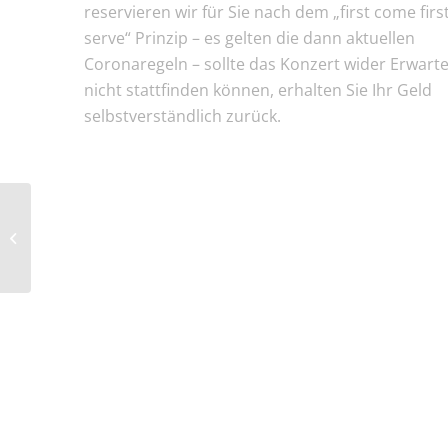
reservieren wir für Sie nach dem „first come firs
serve“ Prinzip – es gelten die dann aktuellen
Coronaregeln – sollte das Konzert wider Erwart
nicht stattfinden können, erhalten Sie Ihr Geld
selbstverständlich zurück.
Lions kochen: Eine
virtuelle Küchenparty