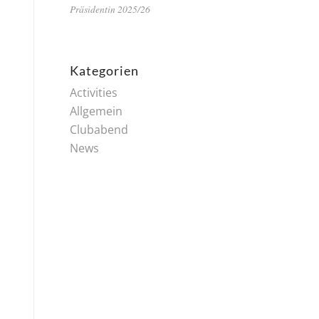
Präsidentin 2025/26
Kategorien
Activities
Allgemein
Clubabend
News
Klicke hier, um Marketing-Cookies zu
akzeptieren und diesen Inhalt zu
aktivieren