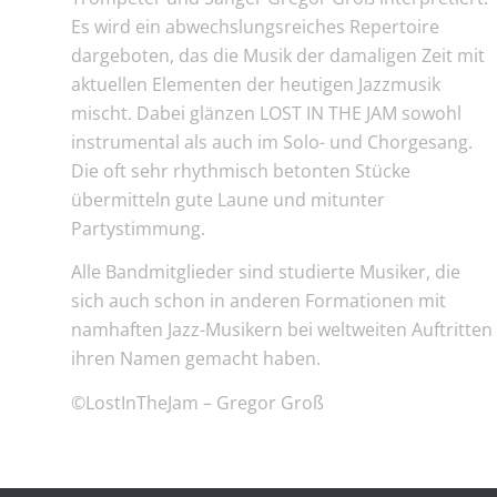
Es wird ein abwechslungsreiches Repertoire
dargeboten, das die Musik der damaligen Zeit mit
aktuellen Elementen der heutigen Jazzmusik
mischt. Dabei glänzen LOST IN THE JAM sowohl
instrumental als auch im Solo- und Chorgesang.
Die oft sehr rhythmisch betonten Stücke
übermitteln gute Laune und mitunter
Partystimmung.
Alle Bandmitglieder sind studierte Musiker, die
sich auch schon in anderen Formationen mit
namhaften Jazz-Musikern bei weltweiten Auftritten
ihren Namen gemacht haben.
©LostInTheJam – Gregor Groß