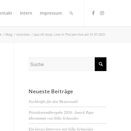
ontakt
Intern
Impressum
te
/
Blog
/
Activities
/
Jazz till dusk: Lost In The Jam live am 31.07.2021
Neueste Beiträge
Fachkräfte für den Westerwald
Präsidentenübergabe 2026: Janick Pape
übernimmt von Silke Schneider
Ein kurzes Interview mit Silke Schneider,