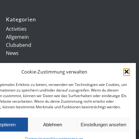
Kategorien
Activities
Allgemein
Clubabend
News
Cookie-Zustimmung verwalten
optimales Erlebnis zu bieten, verwenden wir Technologien wie Cookies, um
mationen zu speichern und/oder darauf zuzugreifen. Wenn du diesen
n zustimmst, können wir Daten wie das Surfverhalten oder eindeutige IDs
Website verarbeiten. Wenn du deine Zustimmung nicht erteilst oder
t, können bestimmte Merkmale und Funktionen beeinträchtigt werden.
eptieren
Ablehnen
Einstellungen ansehen
Datenschutzerklärung
Impressum