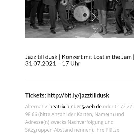
Jazz till dusk | Konzert mit Lost in the Jam 
31.07.2021 – 17 Uhr
Tickets:
http://bit.ly/jazztilldusk
Alternativ:
beatrix.binder@web.de
oder 0172 27
98 66 (bitte Anzahl der Karten, Name(n) und
Adresse(n) zwecks Nachverfolgung und
Sitzgruppen-Abstand nennen). Ihre Plätze