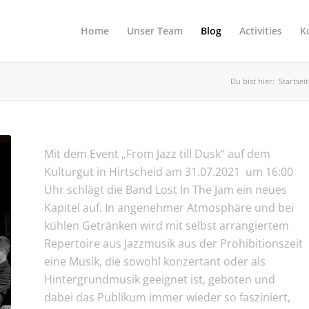
Home
Unser Team
Blog
Activities
K
Du bist hier:
Startsei
Mit dem Event „From Jazz till Dusk“ auf dem
Kulturgut in Hirtscheid am 31.07.2021 um 16:00
Uhr schlägt die Band Lost In The Jam ein neues
Kapitel auf. In angenehmer Atmosphäre und bei
kühlen Getränken wird mit selbst arrangiertem
Repertoire aus Jazzmusik aus der Prohibitionszeit
eine Musik, die sowohl konzertant oder als
Hintergrundmusik geeignet ist, geboten und
dabei das Publikum immer wieder so fasziniert,