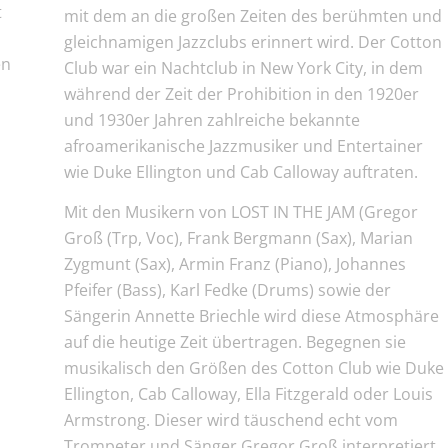
t
mit dem an die großen Zeiten des berühmten und
gleichnamigen Jazzclubs erinnert wird. Der Cotton
en
Club war ein Nachtclub in New York City, in dem
während der Zeit der Prohibition in den 1920er
und 1930er Jahren zahlreiche bekannte
afroamerikanische Jazzmusiker und Entertainer
wie Duke Ellington und Cab Calloway auftraten.
Mit den Musikern von LOST IN THE JAM (Gregor
Groß (Trp, Voc), Frank Bergmann (Sax), Marian
Zygmunt (Sax), Armin Franz (Piano), Johannes
Pfeifer (Bass), Karl Fedke (Drums) sowie der
Sängerin Annette Briechle wird diese Atmosphäre
auf die heutige Zeit übertragen. Begegnen sie
musikalisch den Größen des Cotton Club wie Duke
Ellington, Cab Calloway, Ella Fitzgerald oder Louis
Armstrong. Dieser wird täuschend echt vom
Trompeter und Sänger Gregor Groß interpretiert.