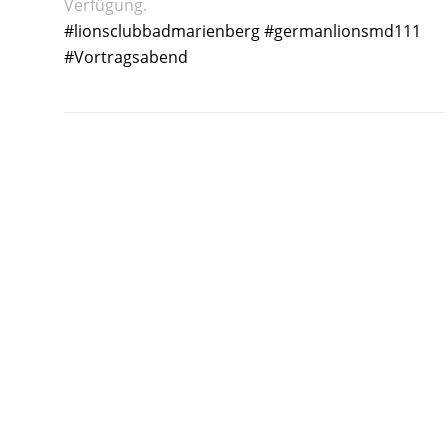
Verfügung.
#lionsclubbadmarienberg
#germanlionsmd111
#Vortragsabend