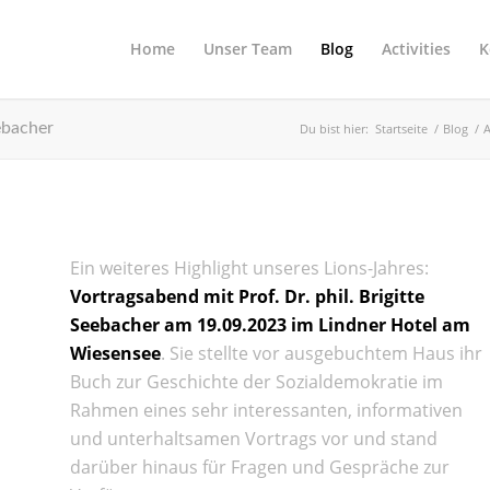
Home
Unser Team
Blog
Activities
K
ebacher
Du bist hier:
Startseite
/
Blog
/
Ein weiteres Highlight unseres Lions-Jahres:
Vortragsabend mit Prof. Dr. phil. Brigitte
Seebacher am 19.09.2023 im Lindner Hotel am
Wiesensee
. Sie stellte vor ausgebuchtem Haus ihr
Buch zur Geschichte der Sozialdemokratie im
Rahmen eines sehr interessanten, informativen
und unterhaltsamen Vortrags vor und stand
darüber hinaus für Fragen und Gespräche zur