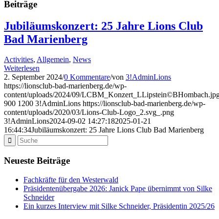
Beiträge
Jubiläumskonzert: 25 Jahre Lions Club
Bad Marienberg
Activities
,
Allgemein
,
News
Weiterlesen
2. September 2024
/
0 Kommentare
/
von
3!AdminLions
https://lionsclub-bad-marienberg.de/wp-
content/uploads/2024/09/LCBM_Konzert_LLipstein©BHombach.jp
900
1200
3!AdminLions
https://lionsclub-bad-marienberg.de/wp-
content/uploads/2020/03/Lions-Club-Logo_2.svg_.png
3!AdminLions
2024-09-02 14:27:18
2025-01-21
16:44:34
Jubiläumskonzert: 25 Jahre Lions Club Bad Marienberg
Neueste Beiträge
Fachkräfte für den Westerwald
Präsidentenübergabe 2026: Janick Pape übernimmt von Silke
Schneider
Ein kurzes Interview mit Silke Schneider, Präsidentin 2025/26