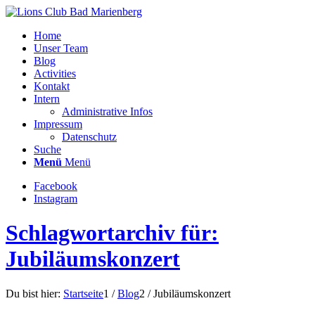
Home
Unser Team
Blog
Activities
Kontakt
Intern
Administrative Infos
Impressum
Datenschutz
Suche
Menü
Menü
Facebook
Instagram
Schlagwortarchiv für:
Jubiläumskonzert
Du bist hier:
Startseite
1
/
Blog
2
/
Jubiläumskonzert