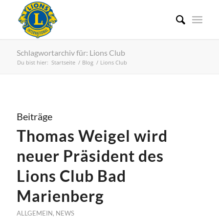
Schlagwortarchiv für: Lions Club
Du bist hier:
Startseite
/
Blog
/
Lions Club
Beiträge
Thomas Weigel wird
neuer Präsident des
Lions Club Bad
Marienberg
ALLGEMEIN
,
NEWS