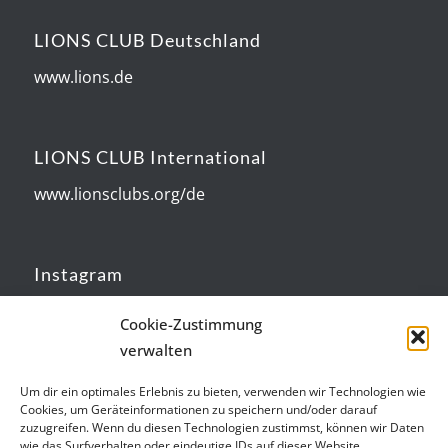
LIONS CLUB Deutschland
www.lions.de
LIONS CLUB International
www.lionsclubs.org/de
Instagram
Lions Club Bad Marienberg
Cookie-Zustimmung
verwalten
Um dir ein optimales Erlebnis zu bieten, verwenden wir Technologien wie
Cookies, um Geräteinformationen zu speichern und/oder darauf
zuzugreifen. Wenn du diesen Technologien zustimmst, können wir Daten
Kategorien
wie das Surfverhalten oder eindeutige IDs auf dieser Website