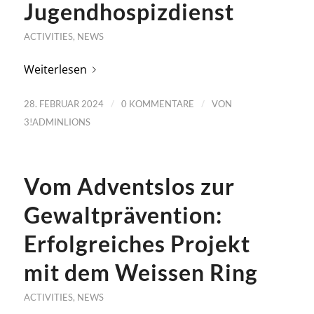
Jugendhospizdienst
ACTIVITIES
,
NEWS
Weiterlesen
/
/
28. FEBRUAR 2024
0 KOMMENTARE
VON
3!ADMINLIONS
Vom Adventslos zur
Gewaltprävention:
Erfolgreiches Projekt
mit dem Weissen Ring
ACTIVITIES
,
NEWS