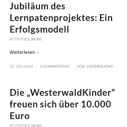
Jubiläum des
Lernpatenprojektes: Ein
Erfolgsmodell
ACTIVITIES
,
NEWS
Weiterlesen
/
/
22. JULI 2022
0 KOMMENTARE
VON
3!ADMINLIONS
Die „WesterwaldKinder“
freuen sich über 10.000
Euro
ACTIVITIES
,
NEWS