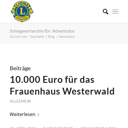
Schlagwortarchiv für: Adventslos
Du bist hier:
Startseite
/
Blog
/
Adventslos
Beiträge
10.000 Euro für das
Frauenhaus Westerwald
ALLGEMEIN
Weiterlesen