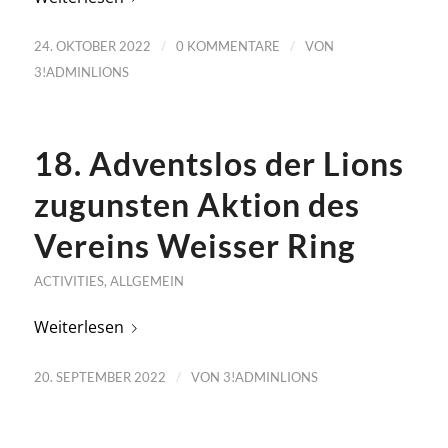
/
/
24. OKTOBER 2022
0 KOMMENTARE
VON
3!ADMINLIONS
18. Adventslos der Lions
zugunsten Aktion des
Vereins Weisser Ring
ACTIVITIES
,
ALLGEMEIN
Weiterlesen
/
20. SEPTEMBER 2022
VON
3!ADMINLIONS