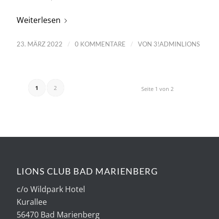
Weiterlesen
/
/
23. MÄRZ 2022
0 KOMMENTARE
VON
3!ADMINLIONS
1
2
Seite 1 von 2
LIONS CLUB BAD MARIENBERG
c/o Wildpark Hotel
Kurallee
56470 Bad Marienberg